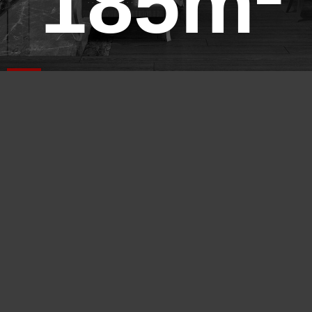
185m²