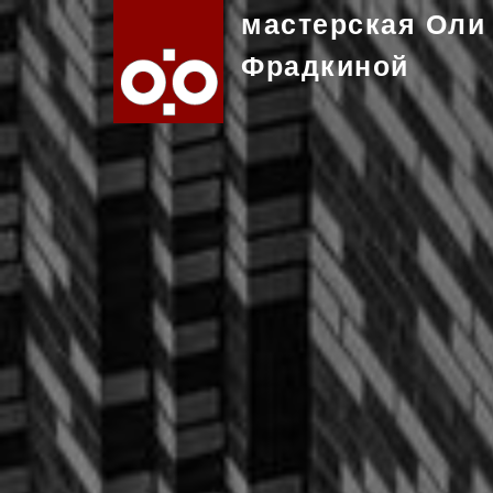
мастерская Оли
Фрадкиной